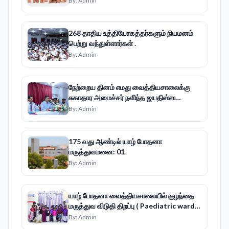
By:
Admin
268 தாதிய உத்தியோகத்தர்களும் நியமனம்
பெற்று வந்துள்ளார்கள் .
By:
Admin
நேற்றைய தினம் எமது வைத்தியசாலைக்கு
சுகாதார அமைச்சர் நளிந்த ஜயதிஸ்ஸ
வருகைதந்தார்
By:
Admin
175 வது ஆண்டில் யாழ் போதனா
மருத்துவமனை: 01
By:
Admin
யாழ் போதனா வைத்தியசாலையில் குழந்தை
மருத்துவ விடுதி திறப்பு ( Paediatric ward
39)
By:
Admin