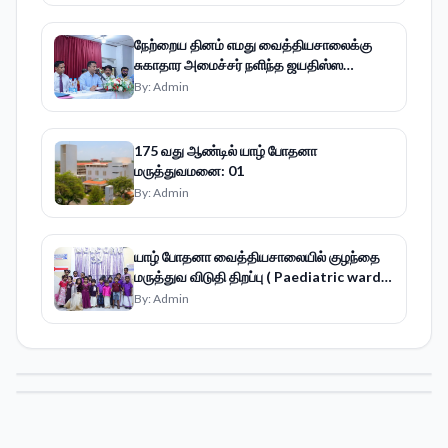
நேற்றைய தினம் எமது வைத்தியசாலைக்கு
சுகாதார அமைச்சர் நளிந்த ஜயதிஸ்ஸ
வருகைதந்தார்
By:
Admin
175 வது ஆண்டில் யாழ் போதனா
மருத்துவமனை: 01
By:
Admin
யாழ் போதனா வைத்தியசாலையில் குழந்தை
மருத்துவ விடுதி திறப்பு ( Paediatric ward
39)
By:
Admin