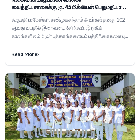
வைத்தியசாலைக்கு ரூ. 45 மில்லியன் பெறுமதியான
இரண்டு கண் லேசர் இயந்திரங்கள் அன்பளிப்பு.
திருமதி பரமேஸ்வரி சண்முகசுந்தரம் அவர்கள் தனது 102
ஆவது வயதில் இறைவனடி சேர்ந்தார். இறுதிக்
காலங்களிலும் அவர் புத்தகங்களையும் பத்திரிகைகளையும்
வாசிக்கும...
›
Read More