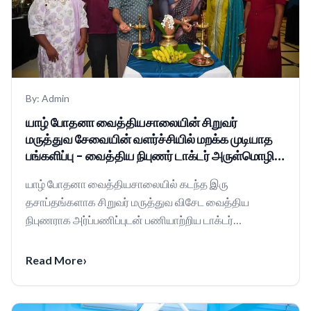
By:
Admin
யாழ் போதனா வைத்தியசாலையின் சிறுவர்
மருத்துவ சேவையின் வளர்ச்சியில் மறக்க முடியாத
பங்களிப்பு – வைத்திய நிபுணர் டாக்டர் அருள்மொழி
அவர்களுக்கு மனமார்ந்த நன்றியும் வாழ்த்துகளும்.
யாழ் போதனா வைத்தியசாலையில் கடந்த இரு
தசாப்தங்களாக சிறுவர் மருத்துவ விசேட வைத்திய
நிபுணராக அர்ப்பணிப்புடன் பணியாற்றிய டாக்டர்
அருள்மொழி அவர்கள், தற்போத...
›
Read More