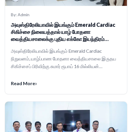
By:
Admin
அவுஸ்திரேலியாவில் இயங்கும் Emerald Cardiac
சிகிச்சை நிலையத்தால் யாழ் போதனா
வைத்தியசாலைக்கு புதிய எக்கோ இயந்திரம்
அன்பளிப்பு
அவுஸ்திரேலியாவில் இயங்கும் Emerald Cardiac
நிறுவனம், யாழ்ப்பாண போதனா வைத்தியசாலை இருதய
சிகிச்சைப் பிரிவிற்கு சுமார் ரூபாய் 16 மில்லியன்
பெறுமதியான நவீ...
›
Read More