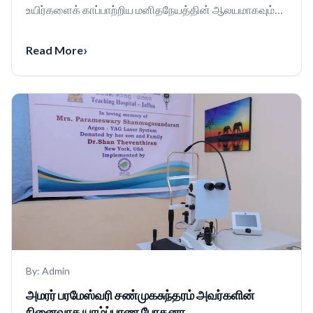
உயிர்களைக் காப்பாற்றிய மனிதநேயத்தின் ஆலயமாகவும்
திகழ்கிறது...
›
Read More
By:
Admin
அமரர் பரமேஸ்வரி சண்முகசுந்தரம் அவர்களின்
நினைவாக யாழ்ப்பாண போதனா