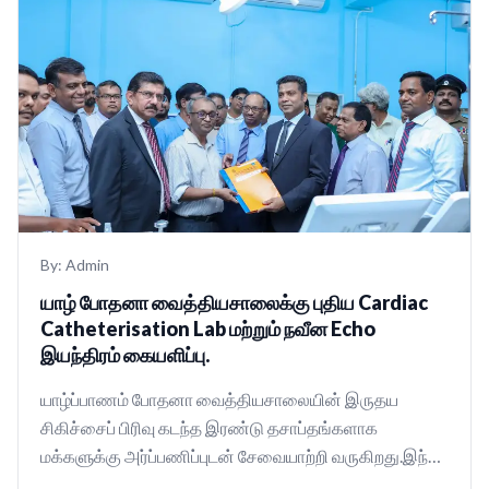
By:
Admin
யாழ் போதனா வைத்தியசாலைக்கு புதிய Cardiac
Catheterisation Lab மற்றும் நவீன Echo
இயந்திரம் கையளிப்பு.
யாழ்ப்பாணம் போதனா வைத்தியசாலையின் இருதய
சிகிச்சைப் பிரிவு கடந்த இரண்டு தசாப்தங்களாக
மக்களுக்கு அர்ப்பணிப்புடன் சேவையாற்றி வருகிறது.இந்தப்
பிரிவில் உள்...