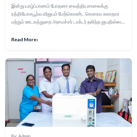
வைத்தியசாலைக்கு வருகை.
இன்று யாழ்ப்பாணம் போதனா வைத்தியசாலைக்கு
உத்தியோகபூர்வ விஜயம் மேற்கொண்ட கௌரவ சுகாதார
மற்றும் ஊடகத்துறை அமைச்சர் டாக்டர் நலிந்த ஜயதிஸ்ஸ
அவர்களை எமது வைத...
›
Read More
By:
Admin