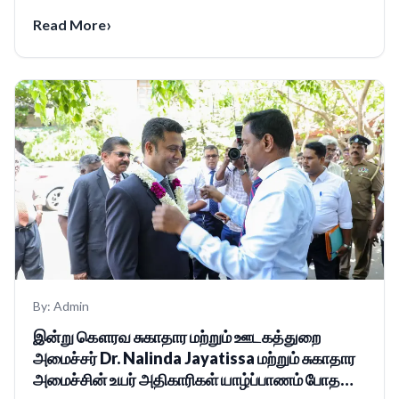
›
Read More
By:
Admin
இன்று கௌரவ சுகாதார மற்றும் ஊடகத்துறை
அமைச்சர் Dr. Nalinda Jayatissa மற்றும் சுகாதார
அமைச்சின் உயர் அதிகாரிகள் யாழ்ப்பாணம் போதனா